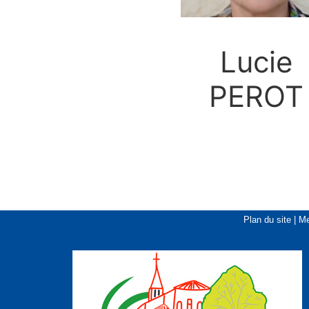
Lucie
PEROT
Plan du site
|
Me