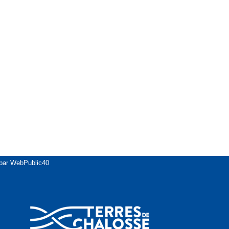
 par WebPublic40